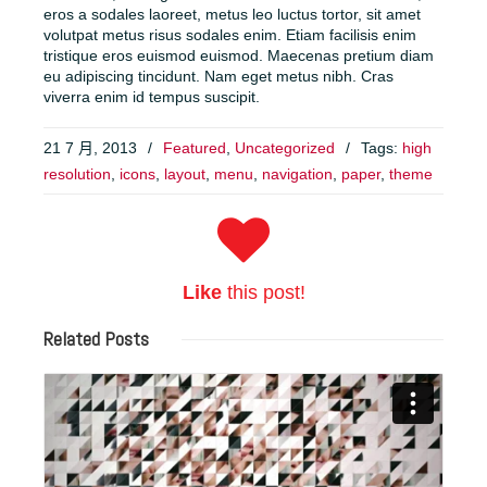
eros a sodales laoreet, metus leo luctus tortor, sit amet
volutpat metus risus sodales enim. Etiam facilisis enim
tristique eros euismod euismod. Maecenas pretium diam
eu adipiscing tincidunt. Nam eget metus nibh. Cras
viverra enim id tempus suscipit.
21 7 月, 2013
/
Featured
,
Uncategorized
/
Tags:
high
resolution
,
icons
,
layout
,
menu
,
navigation
,
paper
,
theme
Like
this post!
Related
Posts