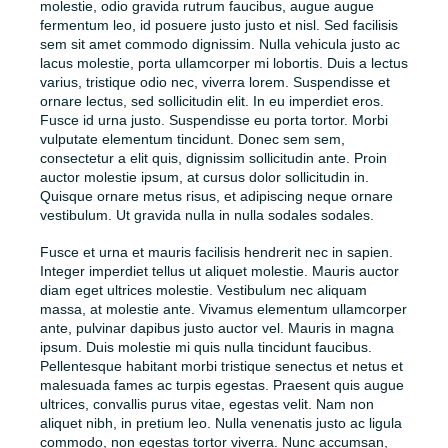
molestie, odio gravida rutrum faucibus, augue augue
fermentum leo, id posuere justo justo et nisl. Sed facilisis
sem sit amet commodo dignissim. Nulla vehicula justo ac
lacus molestie, porta ullamcorper mi lobortis. Duis a lectus
varius, tristique odio nec, viverra lorem. Suspendisse et
ornare lectus, sed sollicitudin elit. In eu imperdiet eros.
Fusce id urna justo. Suspendisse eu porta tortor. Morbi
vulputate elementum tincidunt. Donec sem sem,
consectetur a elit quis, dignissim sollicitudin ante. Proin
auctor molestie ipsum, at cursus dolor sollicitudin in.
Quisque ornare metus risus, et adipiscing neque ornare
vestibulum. Ut gravida nulla in nulla sodales sodales.
Fusce et urna et mauris facilisis hendrerit nec in sapien.
Integer imperdiet tellus ut aliquet molestie. Mauris auctor
diam eget ultrices molestie. Vestibulum nec aliquam
massa, at molestie ante. Vivamus elementum ullamcorper
ante, pulvinar dapibus justo auctor vel. Mauris in magna
ipsum. Duis molestie mi quis nulla tincidunt faucibus.
Pellentesque habitant morbi tristique senectus et netus et
malesuada fames ac turpis egestas. Praesent quis augue
ultrices, convallis purus vitae, egestas velit. Nam non
aliquet nibh, in pretium leo. Nulla venenatis justo ac ligula
commodo, non egestas tortor viverra. Nunc accumsan,