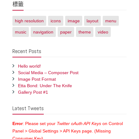
標籤
high resolution
icons
image
layout
menu
music
navigation
paper
theme
video
Recent Posts
Hello world!
Social Media – Composer Post
Image Post Format
Etta Bond: Under The Knife
Gallery Post #1
Latest Tweets
Error
: Please set your
Twitter oAuth API Keys
on Control
Panel > Global Settings > API Keys page. (Missing
Consumer Key)